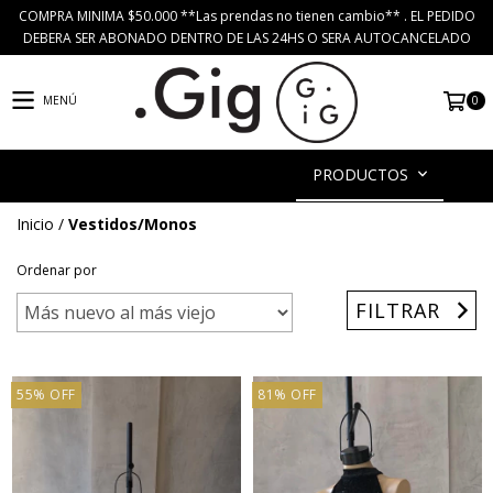
COMPRA MINIMA $50.000 **Las prendas no tienen cambio** . EL PEDIDO
DEBERA SER ABONADO DENTRO DE LAS 24HS O SERA AUTOCANCELADO
0
MENÚ
PRODUCTOS
Inicio
/
Vestidos/Monos
Ordenar por
FILTRAR
55
%
OFF
81
%
OFF