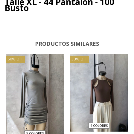
Talle XL - 44 Pantalon - 100
Busto
PRODUCTOS SIMILARES
60
%
OFF
33
%
OFF
4 COLORES
5 COLORES