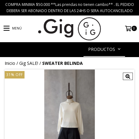
COMPRA MINIMA $50.000 **Las prendas no tienen cambio** . EL PEDIDO
DEBERA SER ABONADO DENTRO DE LAS 24HS O SERA AUTOCANCELADO
0
MENÚ
PRODUCTOS
Inicio
/
Gig SALE!
/
SWEATER BELINDA
31
%
OFF