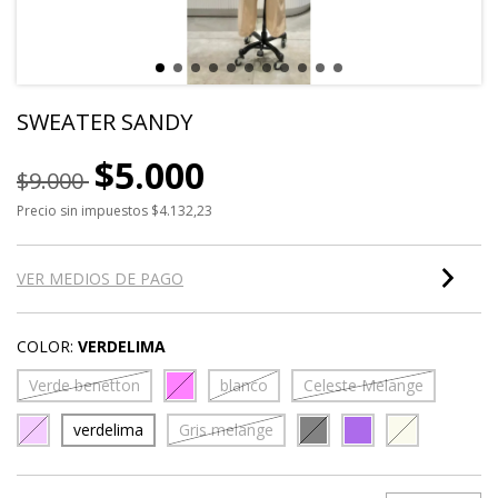
SWEATER SANDY
$5.000
$9.000
Precio sin impuestos
$4.132,23
VER MEDIOS DE PAGO
COLOR:
VERDELIMA
Verde benetton
blanco
Celeste Melange
verdelima
Gris melange