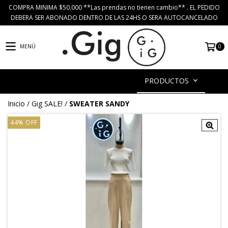
COMPRA MINIMA $50.000 **Las prendas no tienen cambio** . EL PEDIDO
DEBERA SER ABONADO DENTRO DE LAS 24HS O SERA AUTOCANCELADO
0
MENÚ
PRODUCTOS
Inicio
/
Gig SALE!
/
SWEATER SANDY
44
%
OFF